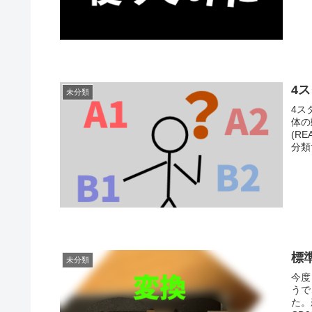
4
未分類
4ス
体の
(R
分類
標
未分類
今度
うで
た。