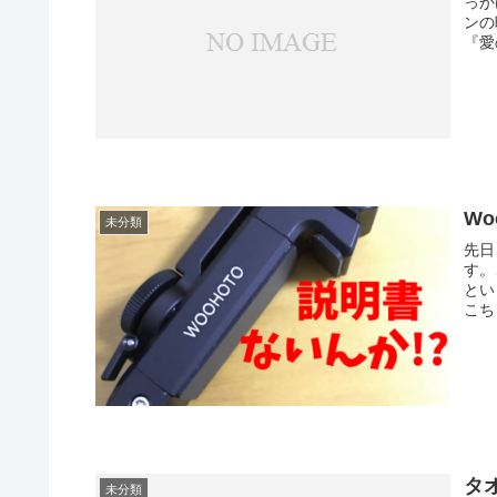
っか
ンの
『愛
Wo
未分類
先日
す。
とい
こち
タ
未分類