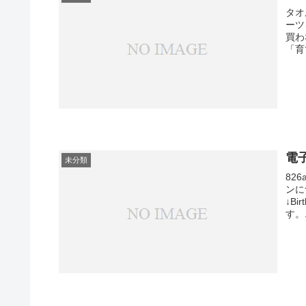
タオ
ーツ
買わ
「育
電
未分類
82
ンに
↓B
す。