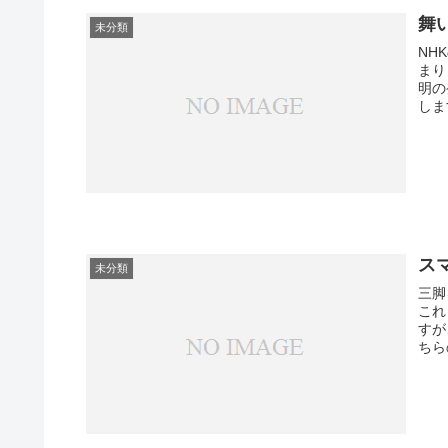
舞
未分類
NH
まり
明の
しま
ス
未分類
三脚
これ
すが
ちら