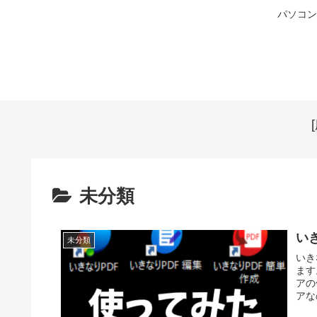
パソコン
未分類
い
未分類
いき
ます
アの
アな