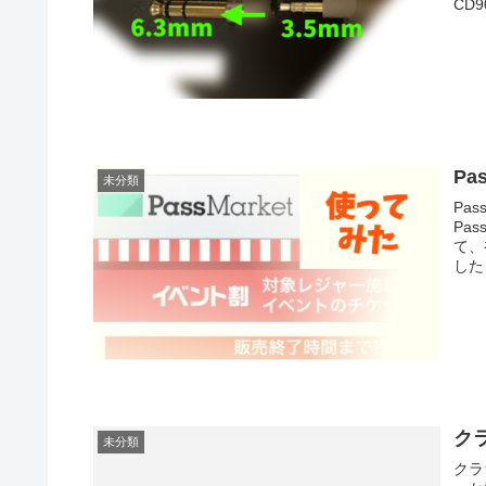
CD
Pa
未分類
Pa
Pa
て、
した
ク
未分類
クラ